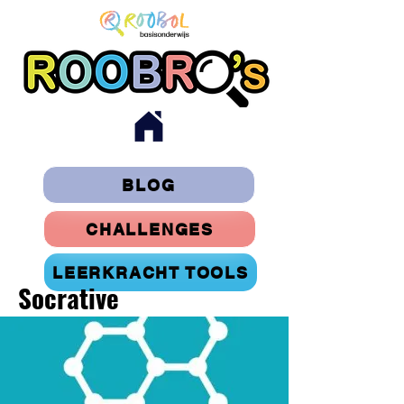
BLOG
CHALLENGES
LEERKRACHT TOOLS
Socrative