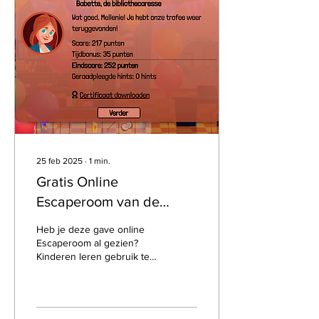
25 feb 2025
∙
1
min.
Gratis Online
Escaperoom van de
bibliotheek
Heb je deze gave online
Escaperoom al gezien?
Kinderen leren gebruik te
maken van bronnen uit de
bibliotheek en worden naar
verschillende...