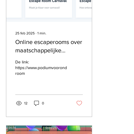
25 feb 2025
∙
1
min.
Online escaperooms over
maatschappelijke
kwesties
De link:
https://www.podiumvooronderwijs.nl/escape-
room
12
0