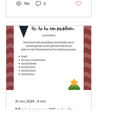
156
0
21 nov 2024
∙
0
min.
Mini escape: Wie is de
dader? Geschikt voor de
middenbouw