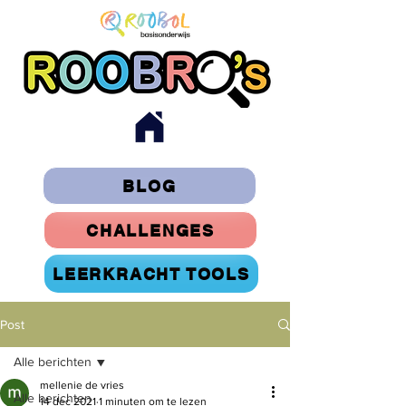
BLOG
CHALLENGES
LEERKRACHT TOOLS
Post
Alle berichten
mellenie de vries
Alle berichten
14 dec 2021
1 minuten om te lezen