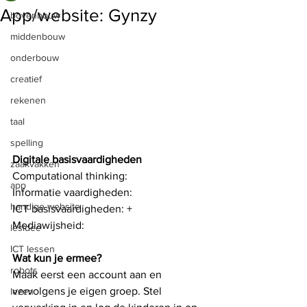
App/website: Gynzy
bovenbouw
middenbouw
onderbouw
creatief
rekenen
taal
spelling
Digitale basisvaardigheden
zaakvakken
Computational thinking: 
app
Informatie vaardigheden: 
handige website
ICT basisvaardigheden: +
Mediawijsheid: 
lesidee
ICT lessen
Wat kun je ermee?
robots
Maak eerst een account aan en 
vervolgens je eigen groep. Stel 
lezen