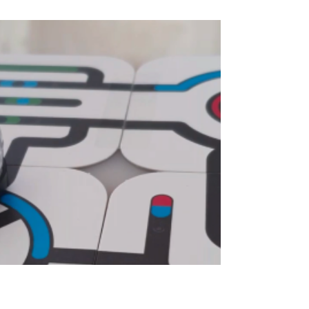
Informatie vaardigheden: + ICT basisvaardigheden:
+ Mediawijsheid: Wat kun je ermee?...