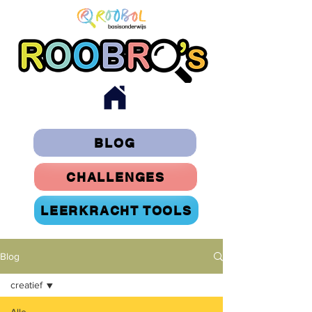
BLOG
CHALLENGES
LEERKRACHT TOOLS
Blog
creatief