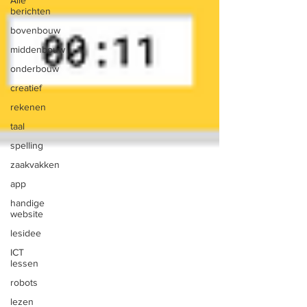
Alle
berichten
bovenbouw
middenbouw
onderbouw
creatief
rekenen
taal
spelling
zaakvakken
app
handige
website
lesidee
ICT
lessen
robots
lezen