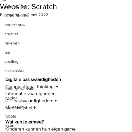
Website: Scratch
bovenbouw
Bijgewerkt op:
2 mei 2022
middenbouw
onderbouw
creatief
rekenen
taal
spelling
zaakvakken
Digitale basisvaardigheden
app
Computational thinking: +
handige website
Informatie vaardigheden: 
lesidee
ICT basisvaardigheden: +
ICT lessen
Mediawijsheid: 
robots
Wat kun je ermee?
lezen
Kinderen kunnen hun eigen game 