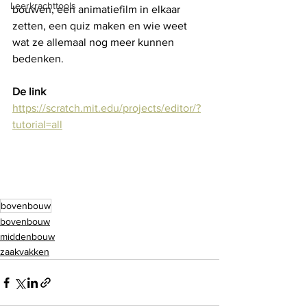
Leerkrachttools
bouwen, een animatiefilm in elkaar 
zetten, een quiz maken en wie weet 
wat ze allemaal nog meer kunnen 
bedenken. 
De link
https://scratch.mit.edu/projects/editor/?
tutorial=all
bovenbouw
bovenbouw
middenbouw
zaakvakken