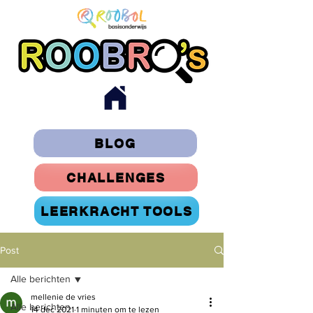
BLOG
CHALLENGES
LEERKRACHT TOOLS
Post
Alle berichten
mellenie de vries
Alle berichten
14 dec 2021
1 minuten om te lezen