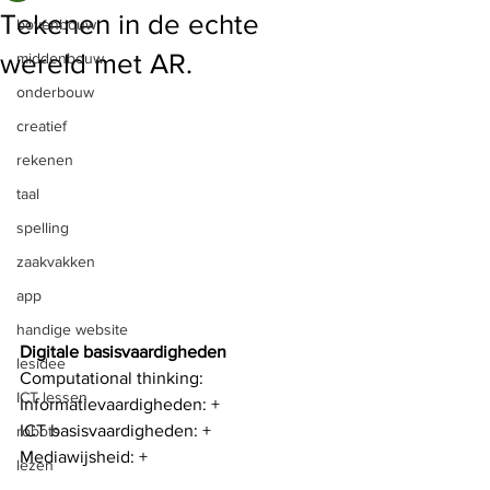
Tekenen in de echte
bovenbouw
wereld met AR.
middenbouw
onderbouw
creatief
rekenen
taal
spelling
zaakvakken
app
handige website
Digitale basisvaardigheden
lesidee
Computational thinking:
ICT lessen
Informatievaardigheden: +
ICT basisvaardigheden: +
robots
Mediawijsheid: +
lezen