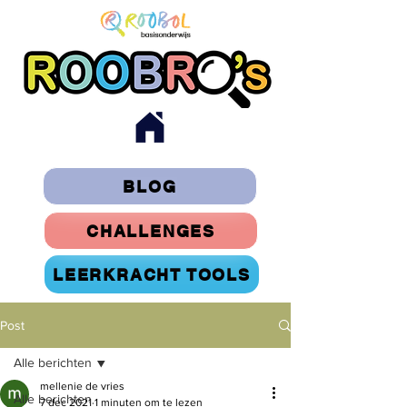
BLOG
CHALLENGES
LEERKRACHT TOOLS
Post
Alle berichten
mellenie de vries
Alle berichten
7 dec 2021
1 minuten om te lezen