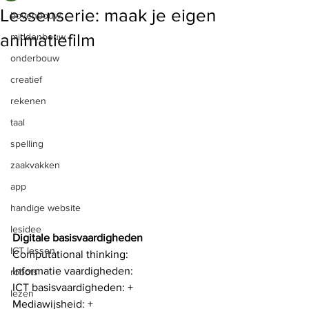
Lessenserie: maak je eigen
bovenbouw
animatiefilm
middenbouw
onderbouw
creatief
rekenen
taal
spelling
zaakvakken
app
handige website
lesidee
Digitale basisvaardigheden
ICT lessen
Computational thinking: 
Informatie vaardigheden: 
robots
ICT basisvaardigheden: +
lezen
Mediawijsheid: +