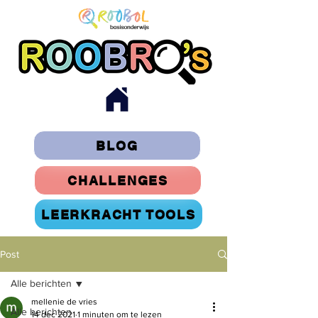
BLOG
CHALLENGES
LEERKRACHT TOOLS
Post
Alle berichten
mellenie de vries
Alle berichten
14 dec 2021
1 minuten om te lezen