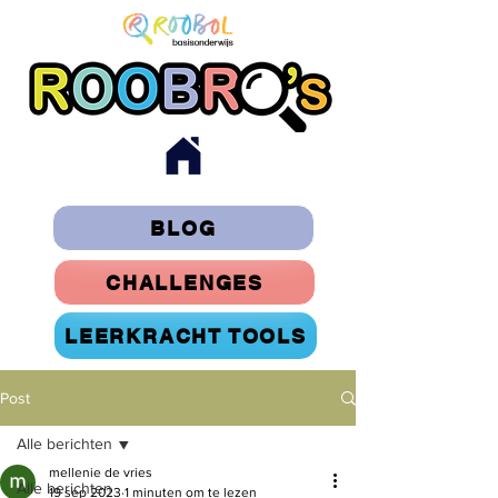
BLOG
CHALLENGES
LEERKRACHT TOOLS
Post
Alle berichten
mellenie de vries
Alle berichten
19 sep 2023
1 minuten om te lezen