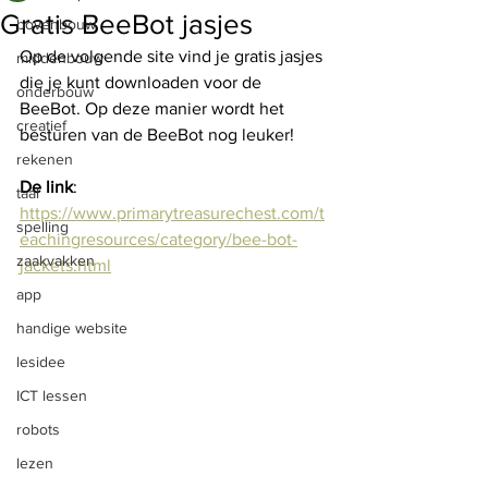
Gratis BeeBot jasjes
bovenbouw
Op de volgende site vind je gratis jasjes 
middenbouw
die je kunt downloaden voor de 
onderbouw
BeeBot. Op deze manier wordt het 
creatief
besturen van de BeeBot nog leuker!
rekenen
De link
: 
taal
https://www.primarytreasurechest.com/t
spelling
eachingresources/category/bee-bot-
zaakvakken
jackets.html
app
handige website
lesidee
ICT lessen
robots
lezen