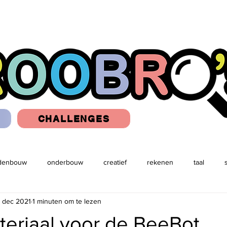
CHALLENGES
denbouw
onderbouw
creatief
rekenen
taal
4 dec 2021
1 minuten om te lezen
idee
ICT lessen
robots
lezen
Leerkrachttools
teriaal voor de BeeBot