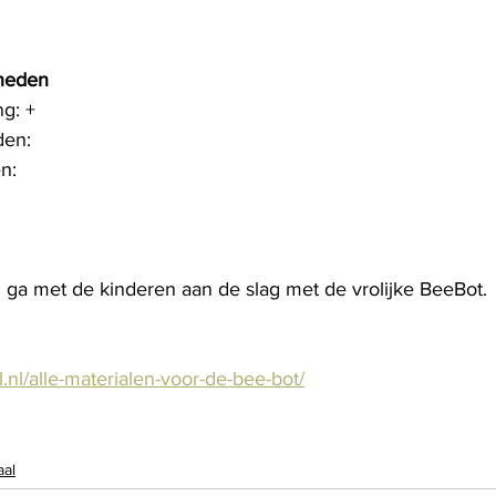
gheden
ng: +
den: 
n: 
n ga met de kinderen aan de slag met de vrolijke BeeBot. 
al.nl/alle-materialen-voor-de-bee-bot/
aal