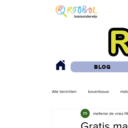
BLOG
Alle berichten
bovenbouw
mid
mellenie de vries
1
app
handige website
les
Gratis ma