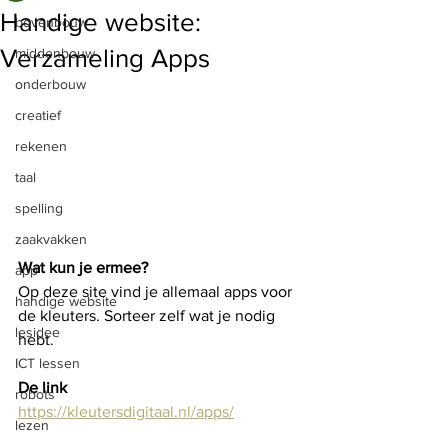
Handige website:
bovenbouw
Verzameling Apps
middenbouw
onderbouw
creatief
rekenen
taal
spelling
zaakvakken
Wat kun je ermee?
app
Op deze site vind je allemaal apps voor 
handige website
de kleuters. Sorteer zelf wat je nodig 
lesidee
hebt.
ICT lessen
De link
robots
https://kleutersdigitaal.nl/apps/
lezen