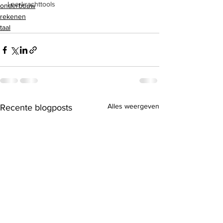
Leerkrachttools
onderbouw
rekenen
taal
Alles weergeven
Recente blogposts