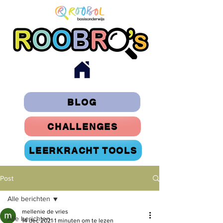
BLOG
CHALLENGES
LEERKRACHT TOOLS
Post
Alle berichten
mellenie de vries
Alle berichten
14 dec 2021
1 minuten om te lezen