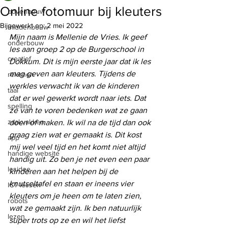
Online fotomuur bij kleuters
bovenbouw
Bijgewerkt op:
2 mei 2022
middenbouw
Mijn naam is Mellenie de Vries. Ik geef 
onderbouw
les aan groep 2 op de Burgerschool in 
creatief
Dokkum. Dit is mijn eerste jaar dat ik les 
mag geven aan kleuters. Tijdens de 
rekenen
werkles verwacht ik van de kinderen 
taal
dat er wel gewerkt wordt naar iets. Dat 
spelling
ze van te voren bedenken wat ze gaan 
zaakvakken
doen of maken. Ik wil na de tijd dan ook 
graag zien wat er gemaakt is. Dit kost 
app
mij wel veel tijd en het komt niet altijd 
handige website
handig uit. Zo ben je net even een paar 
lesidee
kinderen aan het helpen bij de 
knutseltafel en staan er ineens vier 
ICT lessen
kleuters om je heen om te laten zien, 
robots
wat ze gemaakt zijn. Ik ben natuurlijk 
lezen
super trots op ze en wil het liefst 