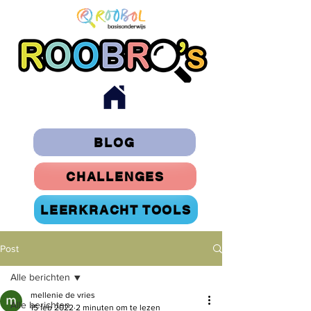
BLOG
CHALLENGES
LEERKRACHT TOOLS
Post
Alle berichten
mellenie de vries
Alle berichten
15 feb 2022
2 minuten om te lezen