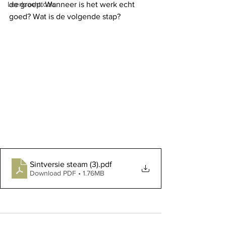
Leerkrachttools
de groep. Wanneer is het werk echt 
goed? Wat is de volgende stap? 
Sintversie steam (3)
.pdf
Download PDF • 1.76MB