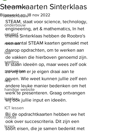
Steamkaarten Sinterklaas
bovenbouw
Bijgewerkt op:
18 nov 2022
middenbouw
STEAM, staat voor science, technology, 
onderbouw
engineering, art & mathematics, In het 
creatief
thema Sinterklaas hebben de Roobro's 
een aantal STEAM kaarten gemaakt met 
rekenen
daarop opdrachten, om te werken aan 
taal
de vakken die hierboven genoemd zijn. 
spelling
Er staan ideeën op, maar wees zelf ook 
zaakvakken
zo vrij om er je eigen draai aan te 
geven. Wie weet kunnen jullie zelf een 
app
andere leuke manier bedenken om het 
handige website
werk te presenteren. Graag ontvangen 
lesidee
wij ook jullie input en ideeën. 
ICT lessen
Bij de opdrachtkaarten hebben we het 
robots
ook over succescriteria. Dit zijn een 
lezen
soort eisen, die je samen bedenkt met 